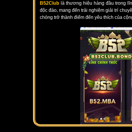
B52Club
là thương hiệu hàng đầu trong lĩn
độc đáo, mang đến trải nghiệm giải trí chu
chóng trở thành điểm đến yêu thích của cộn