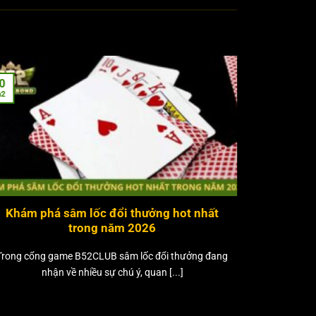
0
10
h2
Th2
Khám phá sâm lốc đổi thưởng hot nhất
Giới th
trong năm 2026
Trong cổng game B52CLUB sâm lốc đổi thưởng đang
Ứng dụng 
nhận về nhiều sự chú ý, quan [...]