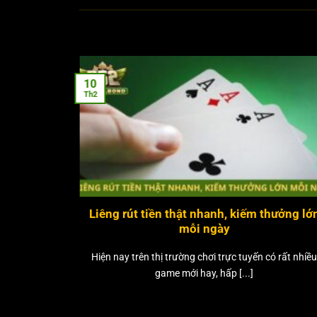
10
Tại Sao Nên Chọn Thương 
Th2
Thương Hiệu Uy Tín, Được Công Nh
b52 club
cam kết mang đến môi trường ch
Hệ thống bảo mật hiện đại giúp bảo vệ dữ
Được quản lý và vận hành bởi các chuyên 
hướng dẫn
Liêng rút tiền thật nhanh, kiếm thưởng lớ
Công Nghệ Tiên Tiến, Bảo Mật Vượt
mỗi ngày
Nền tảng công nghệ chống gian lận tiêu 
nhiều người
Hiện nay trên thị trường chơi trực tuyến có rất nhiề
game mới hay, hấp [...]
Hệ thống kiểm soát kết quả ngẫu nhiên, 
Giao dịch tài chính tự động, nhanh chóng