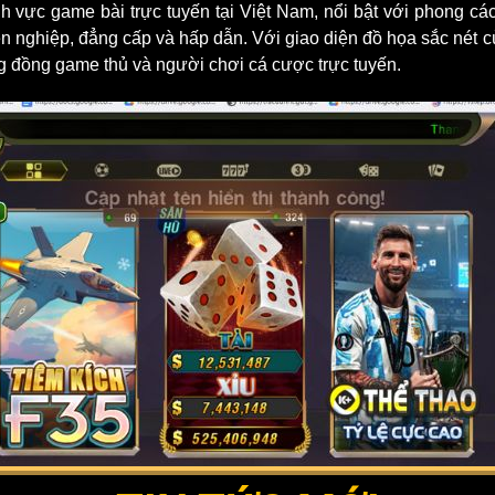
h vực game bài trực tuyến tại Việt Nam, nổi bật với phong cá
yên nghiệp, đẳng cấp và hấp dẫn. Với giao diện đồ họa sắc nét
g đồng game thủ và người chơi cá cược trực tuyến.