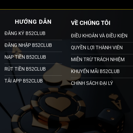
và Chất Lượng Cao
ng đến hiện đại, phù hợp cho mọi đối tượng.
HƯỚNG DẪN
VỀ CHÚNG TÔI
ng cao, cốt truyện hấp dẫn.
ĐĂNG KÝ B52CLUB
ĐIỀU KHOẢN VÀ ĐIỀU KIỆN
, nổ hũ, thể thao, game bài cho đến xổ số và mini game.
ĐĂNG NHẬP B52CLUB
QUYỀN LỢI THÀNH VIÊN
ết Bị
NẠP TIỀN B52CLUB
MIỄN TRỪ TRÁCH NHIỆM
động và máy tính.
RÚT TIỀN B52CLUB
KHUYẾN MÃI B52CLUB
me liên tục, mọi nơi, mọi lúc.
TẢI APP B52CLUB
CHÍNH SÁCH ĐẠI LÝ
ợp cho cả người mới bắt đầu.