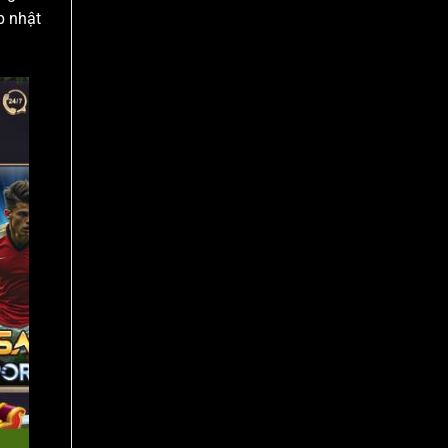
p nhật