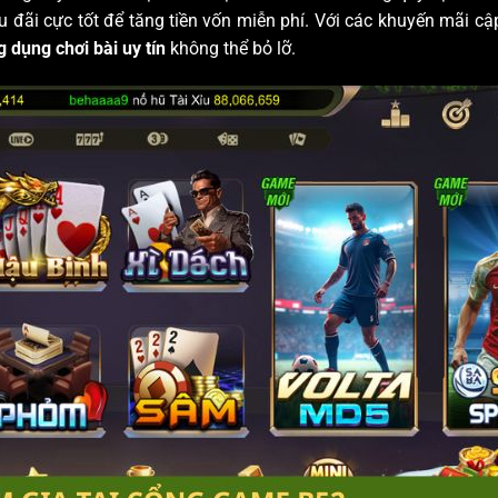
ưu đãi cực tốt để tăng tiền vốn miễn phí. Với các khuyến mãi cậ
 dụng chơi bài uy tín
không thể bỏ lỡ.