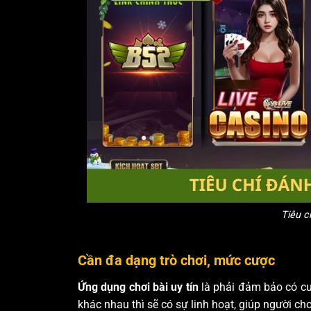
Tiêu c
Cần đa dạng trò chơi, mức cược
Ứng dụng chơi bài uy tín
là phải đảm bảo có cu
khác nhau thì sẽ có sự linh hoạt, giúp người ch