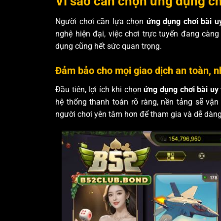
Vì sao cần chọn ứng dụng ch
Người chơi cần lựa chọn
ứng dụng chơi bài uy
nghệ hiện đại, việc chơi trực tuyến đang càng
dụng cũng hết sức quan trọng.
Đảm bảo cho mọi giao dịch an toàn, 
Đầu tiên, lợi ích khi chọn
ứng dụng chơi bài uy 
hệ thống thanh toán rõ ràng, nền tảng sẽ vận 
người chơi yên tâm hơn để tham gia và dễ dàng 