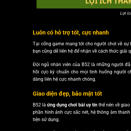
Lợi í
Luôn có hỗ trợ tốt, cực nhanh
Tại cổng game mang tới cho người chơi về sự h
bạn cũng dễ liên hệ để nhận về cách thức giải 
Đội ngũ nhân viên của B52 là những người đã 
hồi cực kỳ chuẩn cho mọi tình huống người ch
dàng liên hệ cực nhanh chóng.
Giao diện đẹp, bảo mật tốt
B52 là
ứng dụng chơi bài uy tín
thế nên về giao
phần hình ảnh cực sắc nét, hệ thông âm thanh 
tiện sử dụng.