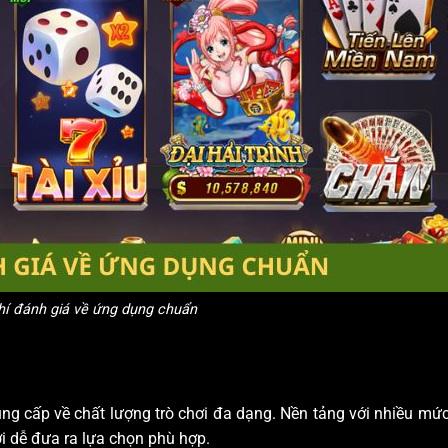
hí đánh giá về ứng dụng chuẩn
ng cấp về chất lượng trò chơi đa dạng. Nền tảng với nhiều mứ
ơi dễ đưa ra lựa chọn phù hợp.