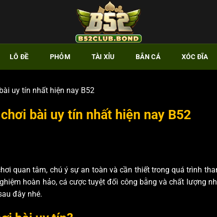
LÔ ĐỀ
PHỎM
TÀI XỈU
BẮN CÁ
XÓC ĐĨA
bài uy tín nhất hiện nay B52
chơi bài uy tín nhất hiện nay B52
ơi quan tâm, chú ý sự an toàn và cần thiết trong quá trình tha
nghiệm hoàn hảo, cá cược tuyệt đối công bằng và chất lượng nh
 sau đây nhé.