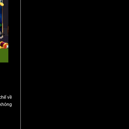
chế về
 không