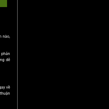
n nào,
a phản
ũng dễ
gay về
 thuận