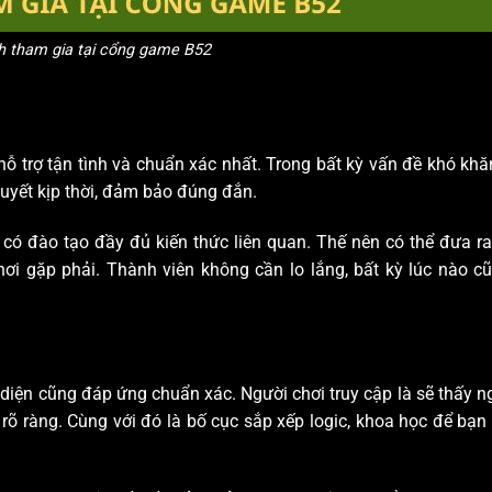
ch tham gia tại cổng game B52
ỗ trợ tận tình và chuẩn xác nhất. Trong bất kỳ vấn đề khó khă
quyết kịp thời, đảm bảo đúng đắn.
có đào tạo đầy đủ kiến thức liên quan. Thế nên có thể đưa r
ơi gặp phải. Thành viên không cần lo lắng, bất kỳ lúc nào c
 diện cũng đáp ứng chuẩn xác. Người chơi truy cập là sẽ thấy n
rõ ràng. Cùng với đó là bố cục sắp xếp logic, khoa học để bạn