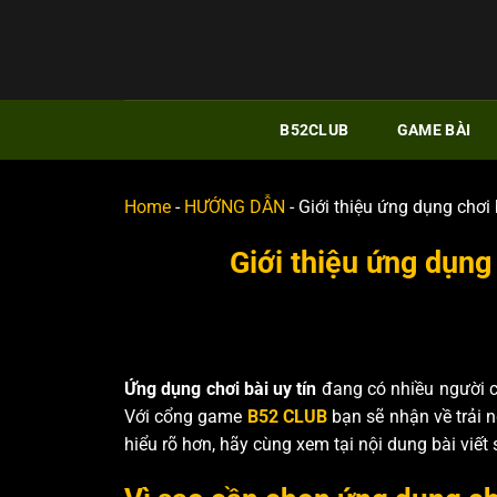
Chuyển
đến
nội
dung
B52CLUB
GAME BÀI
Home
-
HƯỚNG DẪN
-
Giới thiệu ứng dụng chơi 
Giới thiệu ứng dụng 
Ứng dụng chơi bài uy tín
đang có nhiều người ch
Với cổng game
B52 CLUB
bạn sẽ nhận về trải 
hiểu rõ hơn, hãy cùng xem tại nội dung bài viết