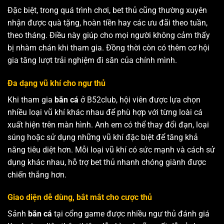
Đặc biệt, trong quá trình chơi, bet thủ cũng thường xuyên
nhận được quà tặng, hoàn tiền hay các ưu đãi theo tuần,
theo tháng. Điều này giúp cho mọi người không cảm thấy
bị nhàm chán khi tham gia. Đồng thời còn có thêm cơ hội
gia tăng lượt trải nghiệm đi săn của chính mình.
Đa dạng vũ khí cho ngư thủ
Khi tham gia
bắn cá
ở B52club, hội viên được lựa chọn
nhiều loại vũ khí khác nhau để phù hợp với từng loài cá
xuất hiện trên màn hình. Anh em có thể thay đổi đạn, loại
súng hoặc sử dụng những vũ khí đặc biệt để tăng khả
năng tiêu diệt hơn. Mỗi loại vũ khí có sức mạnh và cách sử
dụng khác nhau, hỗ trợ bet thủ nhanh chóng giành được
chiến thắng hơn.
Giao diện dễ dùng, bắt mắt cho cược thủ
Sảnh
bắn cá
tại cổng game được nhiều ngư thủ đánh giá