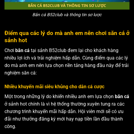
Bắn cá B52club và thông tin sơ lược
Điểm qua các lý do mà anh em nên chơi săn cá ở
sảnh hot
Chơi
bắn cá
tại sảnh B52club đem lại cho khách hàng
nhiều lợi ích và trải nghiệm hấp dẫn. Cùng điểm qua các lý
do mà anh em nên lựa chọn nền tảng hàng đầu này để trải
nghiệm săn cá:
Nhiều khuyến mãi siêu khủng cho dân cá cược
Một trong những lý do khiến nhiều anh em lựa chọn
bắn cá
ở sảnh hot chính là vì hệ thống thường xuyên tung ra các
chương trình khuyến mãi hấp dẫn. Hội viên mới sẽ có ưu
đãi như thưởng đăng ký mới hay nạp tiền lần đầu thành
công.