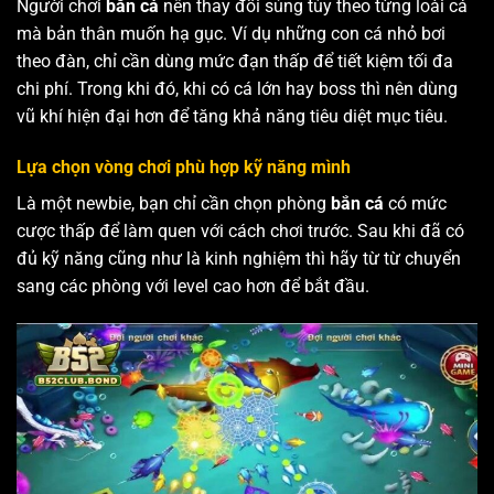
Người chơi
bắn cá
nên thay đổi súng tùy theo từng loài cá
mà bản thân muốn hạ gục. Ví dụ những con cá nhỏ bơi
theo đàn, chỉ cần dùng mức đạn thấp để tiết kiệm tối đa
chi phí. Trong khi đó, khi có cá lớn hay boss thì nên dùng
vũ khí hiện đại hơn để tăng khả năng tiêu diệt mục tiêu.
Lựa chọn vòng chơi phù hợp kỹ năng mình
Là một newbie, bạn chỉ cần chọn phòng
bắn cá
có mức
cược thấp để làm quen với cách chơi trước. Sau khi đã có
đủ kỹ năng cũng như là kinh nghiệm thì hãy từ từ chuyển
sang các phòng với level cao hơn để bắt đầu.