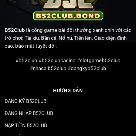
B52Club
là cổng game bài đổi thưởng xanh chín với các
trò chơi: Tài xỉu, Bắn cá, Nổ hũ, Tiến lên. Giao diện đỉnh
cao, bảo mật tuyệt đối.
#b52club #b52clubcasino #slotgameb52club
#nhacaib52club #dangkyb52club
HƯỚNG DẪN
ĐĂNG KÝ B52CLUB
ĐĂNG NHẬP B52CLUB
NẠP TIỀN B52CLUB