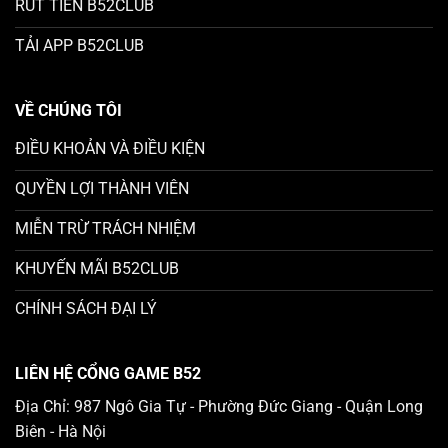
RÚT TIỀN B52CLUB
TẢI APP B52CLUB
VỀ CHÚNG TÔI
ĐIỀU KHOẢN VÀ ĐIỀU KIỆN
QUYỀN LỢI THÀNH VIÊN
MIỄN TRỪ TRÁCH NHIỆM
KHUYẾN MÃI B52CLUB
CHÍNH SÁCH ĐẠI LÝ
LIÊN HỆ CỔNG GAME B52
Địa Chỉ: 987 Ngô Gia Tự - Phường Đức Giang - Quận Long
Biên - Hà Nội