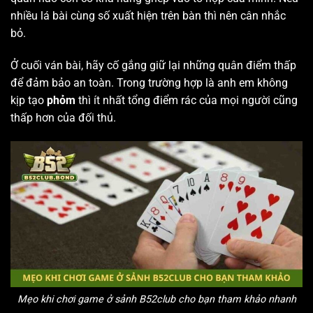
nhiều lá bài cùng số xuất hiện trên bàn thì nên cân nhắc
bỏ.
Ở cuối ván bài, hãy cố gắng giữ lại những quân điểm thấp
để đảm bảo an toàn. Trong trường hợp là anh em không
kịp tạo
phỏm
thì ít nhất tổng điểm rác của mọi người cũng
thấp hơn của đối thủ.
Mẹo khi chơi game ở sảnh B52club cho bạn tham khảo nhanh