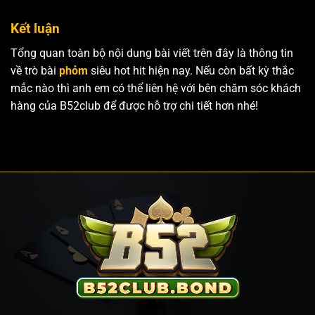
Kết luận
Tổng quan toàn bộ nội dung bài viết trên đây là thông tin
về trò bài
phỏm
siêu hot hit hiện nay. Nếu còn bất kỳ thắc
mắc nào thì anh em có thể liên hệ với bên chăm sóc khách
hàng của B52club để được hỗ trợ chi tiết hơn nhé!