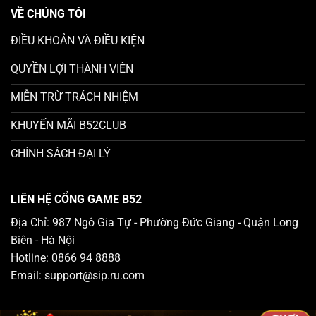
VỀ CHÚNG TÔI
ĐIỀU KHOẢN VÀ ĐIỀU KIỆN
QUYỀN LỢI THÀNH VIÊN
MIỄN TRỪ TRÁCH NHIỆM
KHUYẾN MÃI B52CLUB
CHÍNH SÁCH ĐẠI LÝ
LIÊN HỆ CỔNG GAME B52
Địa Chỉ: 987 Ngô Gia Tự - Phường Đức Giang - Quận Long
Biên - Hà Nội
Hotline: 0866 94 8888
Email:
support@sip.ru.com