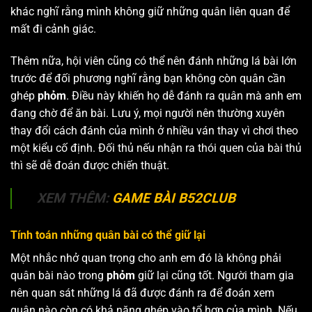
khác nghĩ rằng mình không giữ những quân liên quan để
mất đi cảnh giác.
Thêm nữa, hội viên cũng có thể nên đánh những lá bài lớn
trước để đối phương nghĩ rằng bạn không còn quân cần
ghép
phỏm
. Điều này khiến họ dễ đánh ra quân mà anh em
đang chờ để ăn bài. Lưu ý, mọi người nên thường xuyên
thay đổi cách đánh của mình ở nhiều ván thay vì chơi theo
một kiểu cố định. Đối thủ nếu nhận ra thói quen của bài thủ
thì sẽ dễ đoán được chiến thuật.
XEM THÊM:
GAME BÀI B52CLUB
Tính toán những quân bài có thể giữ lại
Một nhắc nhở quan trọng cho anh em đó là không phải
quân bài nào trong
phỏm
giữ lại cũng tốt. Người tham gia
nên quan sát những lá đã được đánh ra để đoán xem
quân nào còn có khả năng ghép vào tổ hợp của mình. Nếu