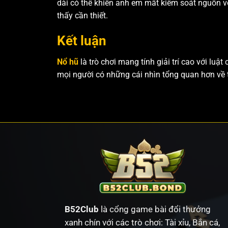
dài có thể khiến anh em mất kiểm soát nguồn v
thấy cần thiết.
Kết luận
Nổ hũ
là trò chơi mang tính giải trí cao với l
mọi người có những cái nhìn tổng quan hơn về
B52Club
là cổng game bài đổi thưởng
xanh chín với các trò chơi: Tài xỉu, Bắn cá,