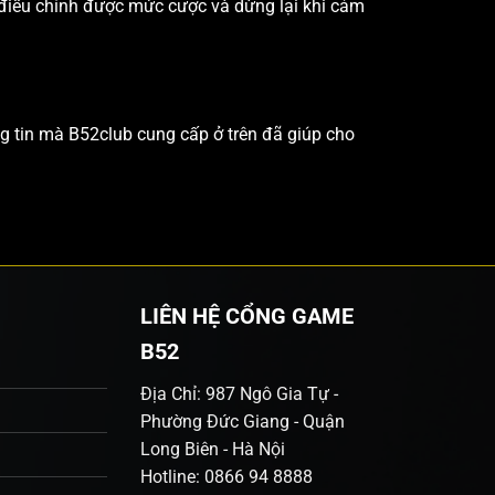
ể điều chỉnh được mức cược và dừng lại khi cảm
ông tin mà B52club cung cấp ở trên đã giúp cho
LIÊN HỆ CỔNG GAME
B52
Địa Chỉ: 987 Ngô Gia Tự -
Phường Đức Giang - Quận
Long Biên - Hà Nội
Hotline: 0866 94 8888