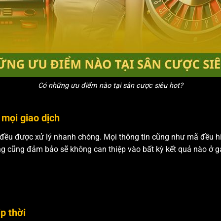
Có những ưu điểm nào tại sân cược siêu hot?
 mọi giao dịch
đều được xử lý nhanh chóng. Mọi thông tin cũng như mã đều hiể
ng cũng đảm bảo sẽ không can thiệp vào bất kỳ kết quả nào ở g
p thời