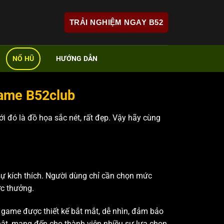
TRẢI NGHIỆM NGAY B52
NỔ HŨ
HƯỚNG DẪN
Game B52club
ới đó là đồ họa sắc nét, rất đẹp. Vậy hãy cùng
 sự kích thích. Người dùng chỉ cần chọn mức
ợc thưởng.
 game được thiết kế bắt mắt, dễ nhìn, đảm bảo
nhật, mang đến cho thành viên nhiều sự lựa chọn