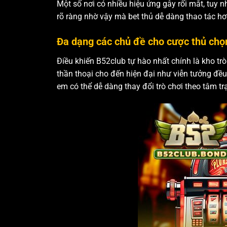
Một số nơi có nhiều hiệu ứng gây rối mắt, tuy n
rõ ràng nhờ vậy mà bet thủ dễ dàng thao tác hơ
Đa dạng các chủ đề cho cược thủ chọ
Điều khiến B52club tự hào nhất chính là kho tr
thần thoại cho đến hiện đại như viễn tưởng đều
em có thể dễ dàng thay đổi trò chơi theo tâm 