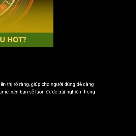
n thị rõ ràng, giúp cho người dùng dễ dàng
ame, nên bạn sẽ luôn được trải nghiệm trong