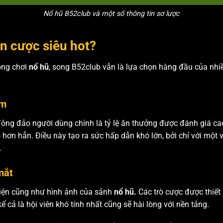
Nổ hũ B52club và một số thông tin sơ lược
n cược siêu hot?
hòng chơi
nổ hũ
, song B52club vẫn là lựa chọn hàng đầu của nhiề
em
đông đảo người dùng chính là tỷ lệ ăn thưởng được đánh giá ca
hơn hẳn. Điều này tạo ra sức hấp dẫn khó lớn, bởi chỉ với mộ
.
mắt
iện cũng như hình ảnh của sảnh
nổ hũ.
Các trò cược được thiết 
cả là hội viên khó tính nhất cũng sẽ hài lòng với nền tảng.