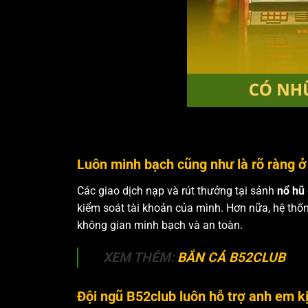
Luôn minh bạch cũng như là rõ ràng ở
Các giao dịch nạp và rút thưởng tại sảnh
nổ hũ
kiểm soát tài khoản của mình. Hơn nữa, hệ thố
không gian minh bạch và an toàn.
XEM THÊM:
BẮN CÁ B52CLUB
Đội ngũ B52club luôn hỗ trợ anh em kị