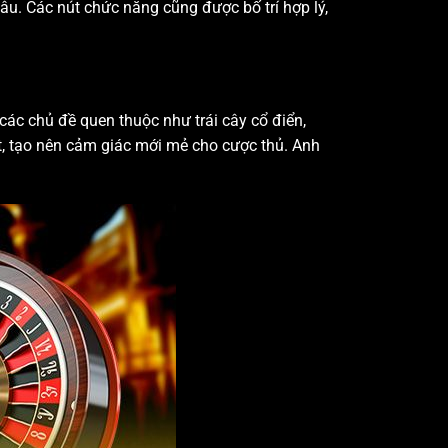
lâu. Các nút chức năng cũng được bố trí hợp lý,
ác chủ đề quen thuộc như trái cây cổ điển,
ệt, tạo nên cảm giác mới mẻ cho cược thủ. Anh