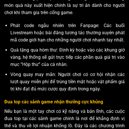
món quà này xuất hiện chính là sự tri ân dành cho người
chơi khi tham gia trên cổng game.
Phát code ngẫu nhiên trên Fanpage: Các buổi
Livestream hoặc bài đăng tương tác thường xuyên phát
mã code giới hạn cho những người chơi nhanh tay nhất.
Quà tặng qua hòm thư: Định kỳ hoặc vào các khung giờ
vàng, hệ thống sẽ gửi trực tiếp các phần quà giá trị vào
mục “Hộp thư” của cá nhân.
Vòng quay may mắn: Người chơi có cơ hội nhận các
lượt quay miễn phí để trúng tiền mặt hoặc vật phẩm giá
trị khi đạt đủ mức cược quy định trong ngày.
Đua top các sảnh game nhận thưởng cực khủng
Nếu bạn là một tay chơi có kỹ năng và bản lĩnh, các cuộc
đua top tại các sảnh game chính là nơi để khẳng định vị
thế và thu về lợi nhuận khổng lồ. Đây là các chương trình