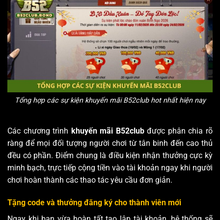
Tổng hợp các sự kiện khuyến mãi B52club hot nhất hiện nay
Các chương trình
khuyến mãi B52club
được phân chia rõ
ràng để mọi đối tượng người chơi từ tân binh đến cao thủ
đều có phần. Điểm chung là điều kiện nhận thưởng cực kỳ
minh bạch, trực tiếp cộng tiền vào tài khoản ngay khi người
chơi hoàn thành các thao tác yêu cầu đơn giản.
Tặng code và thưởng đăng ký cho thành viên mới
Ngay khi bạn vừa hoàn tất tạo lập tài khoản, hệ thống sẽ