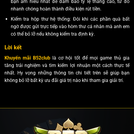
bạn am hiểu nhất để đảm bảo tỷ lệ thắng cao, từ đó
nhanh chóng hoàn thành điều kiện rút tiền.
Kiểm tra hộp thư hệ thống: Đôi khi các phần quà bất
ngờ được gửi trực tiếp vào hòm thư cá nhân mà anh em
có thể bỏ lỡ nếu không kiểm tra định kỳ.
Lời kết
Khuyến mãi B52club
là cơ hội tốt để mọi game thủ gia
tăng trải nghiệm và tìm kiếm lợi nhuận một cách thực tế
nhất. Hy vọng những thông tin chi tiết trên sẽ giúp bạn
không bỏ lỡ bất kỳ ưu đãi giá trị nào khi tham gia giải trí.