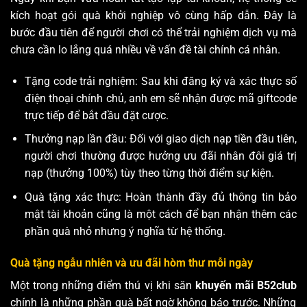
kích hoạt gói quà khởi nghiệp vô cùng hấp dẫn. Đây là
bước đầu tiên để người chơi có thể trải nghiệm dịch vụ mà
chưa cần lo lắng quá nhiều về vấn đề tài chính cá nhân.
Tặng code trải nghiệm: Sau khi đăng ký và xác thực số
điện thoại chính chủ, anh em sẽ nhận được mã giftcode
trực tiếp để bắt đầu đặt cược.
Thưởng nạp lần đầu: Đối với giao dịch nạp tiền đầu tiên,
người chơi thường được hưởng ưu đãi nhân đôi giá trị
nạp (thưởng 100%) tùy theo từng thời điểm sự kiện.
Quà tặng xác thực: Hoàn thành đầy đủ thông tin bảo
mật tài khoản cũng là một cách để bạn nhận thêm các
phần quà nhỏ nhưng ý nghĩa từ hệ thống.
Quà tặng ngẫu nhiên và ưu đãi hòm thư mỗi ngày
Một trong những điểm thú vị khi săn
khuyến mãi B52club
chính là những phần quà bất ngờ không báo trước. Những