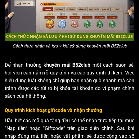
Cách thức nhận và lưu ý khi sử dụng khuyến mãi B52club
Để nhận thưởng
khuyến mãi B52club
một cách suôn sẻ,
hội viên cần nắm rõ quy trình và các quy định đi kèm. Việc
hiểu đúng luật không chỉ giúp bạn nhận quà nhanh mà còn
tránh được các rủi ro bị khóa tài khoản do vi phạm chính
sách của hệ thống.
Quy trình kích hoạt giftcode và nhận thưởng
Hầu hết các mã quà tặng đều có thể nhập trực tiếp tại mục
“Nạp tiền” hoặc “Giftcode” trên giao diện chính. Sau khi
nhập đúng mã, tiền hoặc vật phẩm sẽ được cộng vào số