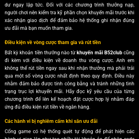
dư ngay lập tức. Đối với các chương trình thưởng nạp,
người chơi nên kiểm tra kỹ phần chọn khuyến mãi trước khi
xác nhận giao dịch để đảm bảo hệ thống ghi nhận đúng
ưu đãi mà bạn muốn tham gia.
Điều kiện về vòng cược tham gia và rút tiền
Bất kỳ khoản tiền thưởng nào từ
khuyến mãi B52club
cũng
đi kèm với điều kiện về doanh thu vòng cược. Anh em
không thể rút tiền ngay sau khi nhận thưởng mà phải trải
qua một số vòng cược nhất định theo quy định. Điều này
nhằm đảm bảo được tính công bằng và tránh những tình
trạng trục lợi khuyến mãi. Hãy đọc kỹ yêu cầu của từng
chương trình để lên kế hoạch đặt cược hợp lý nhằm đáp
ứng đủ điều kiện rút tiền về ngân hàng.
Các hành vi bị nghiêm cấm khi săn ưu đãi
Cổng game có hệ thống quét tự động để phát hiện các