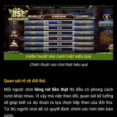
Chiến thuật vào chơi thật hiệu quả
Quan sát rõ về đối thủ
Mỗi người chơi
liêng rút tiền thật
thì đều có phong cách
cược khác nhau. Vì vậy mà việc theo dõi, quan sát kỹ lưỡng
sẽ giúp biết và dự đoán ra lựa chọn tiếp theo của đối thủ.
Từ đó, người chơi dễ có quyết định chính xác hơn trên bàn
cược.