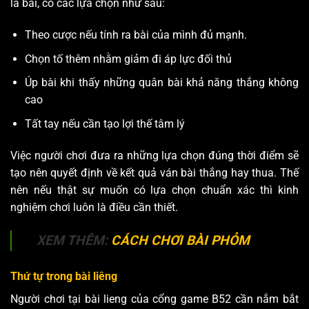
lá bài, có các lựa chọn như sau:
Theo cược nếu tính ra bài của mình đủ mạnh.
Chọn tố thêm nhằm giảm đi áp lực đối thủ
Úp bài khi thấy những quân bài khả năng thắng không
cao
Tất tay nếu cần tạo lợi thế tâm lý
Việc người chơi đưa ra những lựa chọn đúng thời điểm sẽ
tạo nên quyết định về kết quả ván bài thắng hay thua. Thế
nên nếu thật sự muốn có lựa chọn chuẩn xác thì kinh
nghiệm chơi luôn là điều cần thiết.
XEM THÊM:
CÁCH CHƠI BÀI PHỎM
Thứ tự trong bài liêng
Người chơi tại bài lieng của cổng game B52 cần nắm bắt