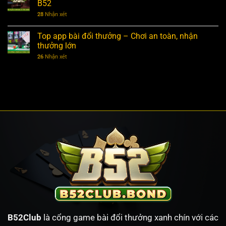
B52
28
Nhận xét
Top app bài đổi thưởng – Chơi an toàn, nhận
thưởng lớn
26
Nhận xét
B52Club
là cổng game bài đổi thưởng xanh chín với các