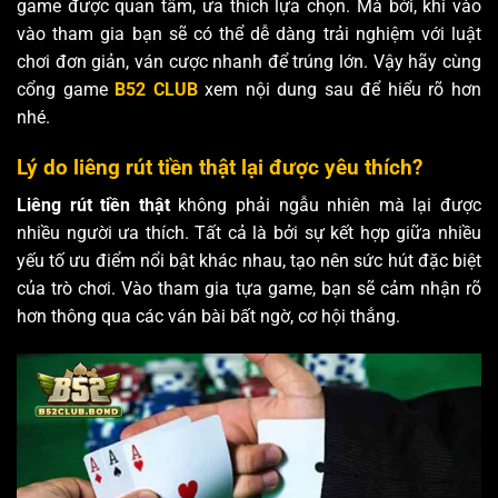
game được quan tâm, ưa thích lựa chọn. Mà bởi, khi vào
vào tham gia bạn sẽ có thể dễ dàng trải nghiệm với luật
chơi đơn giản, ván cược nhanh để trúng lớn. Vậy hãy cùng
cổng game
B52 CLUB
xem nội dung sau để hiểu rõ hơn
nhé.
Lý do liêng rút tiền thật lại được yêu thích?
Liêng rút tiền thật
không phải ngẫu nhiên mà lại được
nhiều người ưa thích. Tất cả là bởi sự kết hợp giữa nhiều
yếu tố ưu điểm nổi bật khác nhau, tạo nên sức hút đặc biệt
của trò chơi. Vào tham gia tựa game, bạn sẽ cảm nhận rõ
hơn thông qua các ván bài bất ngờ, cơ hội thắng.