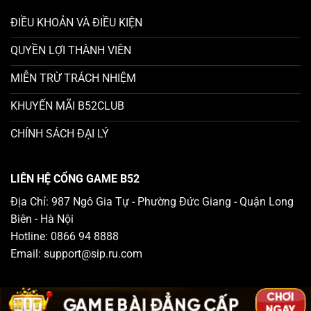
ĐIỀU KHOẢN VÀ ĐIỀU KIỆN
QUYỀN LỢI THÀNH VIÊN
MIỄN TRỪ TRÁCH NHIỆM
KHUYẾN MÃI B52CLUB
CHÍNH SÁCH ĐẠI LÝ
LIÊN HỆ CỔNG GAME B52
Địa Chỉ: 987 Ngô Gia Tự - Phường Đức Giang - Quận Long
Biên - Hà Nội
Hotline: 0866 94 8888
Email:
support@sip.ru.com