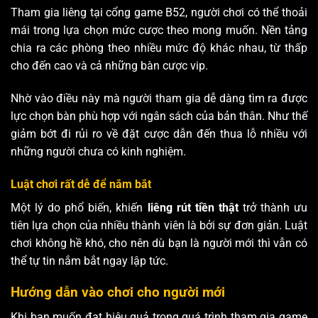
Tham gia liêng tại cổng game B52, người chơi có thể thoải
mái trong lựa chọn mức cược theo mong muốn. Nền tảng
chia ra các phòng theo nhiều mức độ khác nhau, từ thấp
cho đến cao và cả những bàn cược vip.
Nhờ vào điều này mà người tham gia dễ dàng tìm ra được
lực chọn bàn phù hợp với ngân sách của bản thân. Như thế
giảm bớt đi rủi ro về đặt cược dẫn đến thua lỗ nhiều với
những người chưa có kinh nghiệm.
Luật chơi rất dễ để nắm bắt
Một lý do phổ biến, khiến
liêng rút tiền thật
trở thành ưu
tiên lựa chọn của nhiều thành viên là bởi sự đơn giản. Luật
chơi không hề khó, cho nên dù bạn là người mới thì vẫn có
thể tự tin nắm bắt ngay lập tức.
Hướng dẫn vào chơi cho người mới
Khi bạn muốn đạt hiệu quả trong quá trình tham gia game