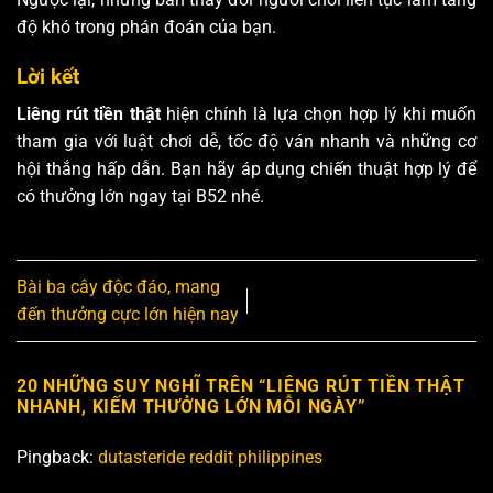
độ khó trong phán đoán của bạn.
Lời kết
Liêng rút tiền thật
hiện chính là lựa chọn hợp lý khi muốn
tham gia với luật chơi dễ, tốc độ ván nhanh và những cơ
hội thắng hấp dẫn. Bạn hãy áp dụng chiến thuật hợp lý để
có thưởng lớn ngay tại B52 nhé.
Bài ba cây độc đáo, mang
đến thưởng cực lớn hiện nay
20 NHỮNG SUY NGHĨ TRÊN “
LIÊNG RÚT TIỀN THẬT
NHANH, KIẾM THƯỞNG LỚN MỖI NGÀY
”
Pingback:
dutasteride reddit philippines