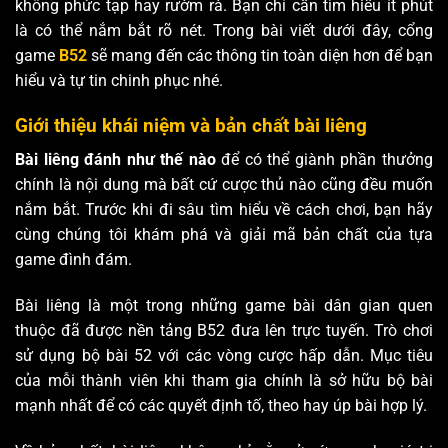
không phức tạp hay rườm rà. Bạn chỉ cần tìm hiểu ít phút
là có thể nắm bắt rõ nét. Trong bài viết dưới đây, cổng
game
B52
sẽ mang đến các thông tin toàn diện hơn để bạn
hiểu và tự tin chinh phục nhé.
Giới thiệu khái niệm và bản chất bài liêng
Bài liêng đánh như thế nào
để có thể giành phần thưởng
chính là nội dung mà bất cứ cược thủ nào cũng đều muốn
nắm bắt. Trước khi đi sâu tìm hiểu về cách chơi, bạn hãy
cùng chúng tôi khám phá và giải mã bản chất của tựa
game đình đám.
Bài liêng là một trong những game bài dân gian quen
thuộc đã được nền tảng B52 đưa lên trực tuyến. Trò chơi
sử dụng bộ bài 52 với các vòng cược hấp dẫn. Mục tiêu
của mỗi thành viên khi tham gia chính là sở hữu bộ bài
mạnh nhất để có các quyết định tố, theo hay úp bài hợp lý.