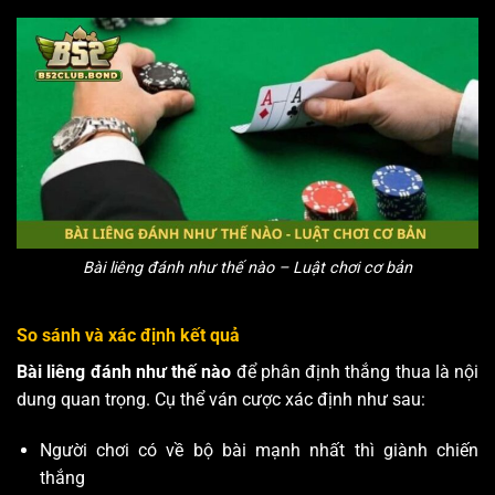
Bài liêng đánh như thế nào – Luật chơi cơ bản
So sánh và xác định kết quả
Bài liêng đánh như thế nào
để phân định thắng thua là nội
dung quan trọng. Cụ thể ván cược xác định như sau:
Người chơi có về bộ bài mạnh nhất thì giành chiến
thắng