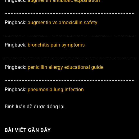
Pingback:
augmentin antibiotic explanation
Pingback:
augmentin vs amoxicillin safety
Pingback:
bronchitis pain symptoms
Pingback:
penicillin allergy educational guide
Pingback:
pneumonia lung infection
Bình luận đã được đóng lại.
BÀI VIẾT GẦN ĐÂY