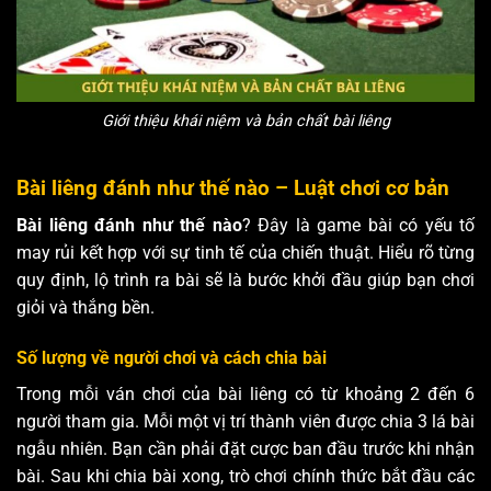
Giới thiệu khái niệm và bản chất bài liêng
Bài liêng đánh như thế nào – Luật chơi cơ bản
Bài liêng đánh như thế nào
? Đây là game bài có yếu tố
may rủi kết hợp với sự tinh tế của chiến thuật. Hiểu rõ từng
quy định, lộ trình ra bài sẽ là bước khởi đầu giúp bạn chơi
giỏi và thắng bền.
Số lượng về người chơi và cách chia bài
Trong mỗi ván chơi của bài liêng có từ khoảng 2 đến 6
người tham gia. Mỗi một vị trí thành viên được chia 3 lá bài
ngẫu nhiên. Bạn cần phải đặt cược ban đầu trước khi nhận
bài. Sau khi chia bài xong, trò chơi chính thức bắt đầu các