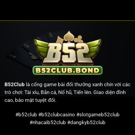
B52Club
là cổng game bài đổi thưởng xanh chín với các
trò chơi: Tài xỉu, Bắn cá, Nổ hũ, Tiến lên. Giao diện đỉnh
cao, bảo mật tuyệt đối.
#b52club #b52clubcasino #slotgameb52club
#nhacaib52club #dangkyb52club