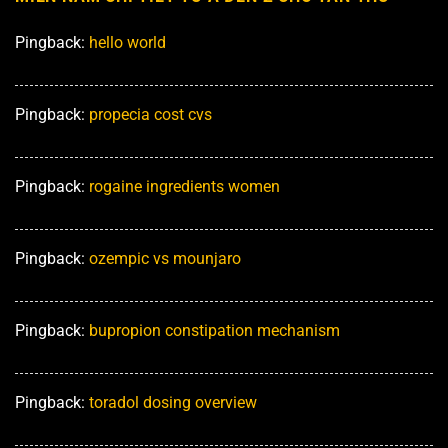
Pingback:
hello world
Pingback:
propecia cost cvs
Pingback:
rogaine ingredients women
Pingback:
ozempic vs mounjaro
Pingback:
bupropion constipation mechanism
Pingback:
toradol dosing overview