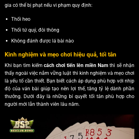
gia có thể bị phạt nếu vi phạm quy định:
Thối heo
Thối tứ quý, đôi thông
Không đánh được lá bài nào
Kinh nghiệm và mẹo chơi hiệu quả, tối tân
Khi bạn tìm kiếm
cách chơi tiến lên miền Nam
thì sẽ nhận
thấy ngoài việc nắm vững luật thì kinh nghiệm và mẹo chơi
là yếu tố cần thiết. Bạn biết cách áp dụng phù hợp với nhịp
độ của ván bài giúp tạo nên lợi thế, tăng tỷ lệ dành phần
thưởng. Dưới đây là những bí quyết tối tân phù hợp cho
người mới lẫn thành viên lâu năm.