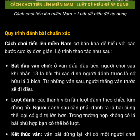
Cách chơi tiến lên miền Nam – Luật dễ hiểu để áp dụng
Quy trình đánh bài chuẩn xác
Cách chơi tiến lên miền Nam
cơ bản khá dễ hiểu với các
bước cực kỳ đơn giản. Lộ trình thao tác như sau:
Bắt đầu ván chơi:
ở ván đấu đầu tiên, người chơi sau
khi nhận 13 lá bài thì xác định người đánh trước là sở
hữu lá 3 bích. Từ những ván sau, người thắng ván trước
sẽ đi đầu.
Lượt đánh:
các thành viên lần lượt đánh theo chiều kim
đồng hồ. Người đánh sau cần phải đánh ra lá bài cùng
thể loại có giá trị lớn hơn. Trong trường hợp không có lá
bài phù hợp bạn có thể bỏ lượt.
Kết thúc ván:
ván bài dừng lại khi có một người chơi