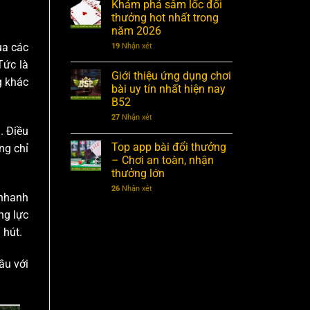
Khám phá sâm lốc đổi
thưởng hot nhất trong
năm 2026
ủa các
19
Nhận xét
Tức là
Giới thiệu ứng dụng chơi
g khác
bài uy tín nhất hiện nay
B52
27
Nhận xét
. Điều
Top app bài đổi thưởng
ng chỉ
– Chơi an toàn, nhận
thưởng lớn
26
Nhận xét
 nhanh
ng lực
 hút.
ầu với