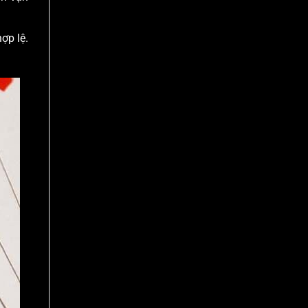
ợp lệ.