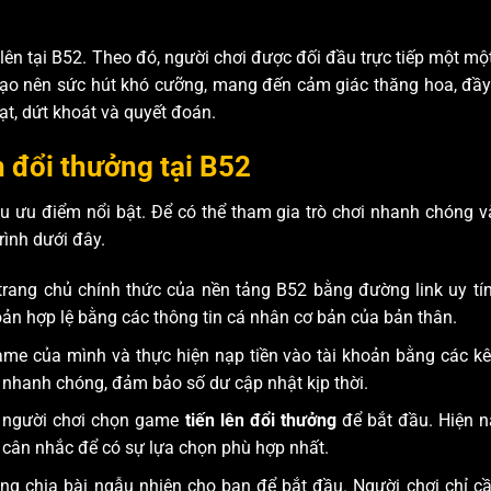
 lên tại B52. Theo đó, người chơi được đối đầu trực tiếp một mộ
 tạo nên sức hút khó cưỡng, mang đến cảm giác thăng hoa, đầ
ạt, dứt khoát và quyết đoán.
n đổi thưởng tại B52
u ưu điểm nổi bật. Để có thể tham gia trò chơi nhanh chóng v
rình dưới đây.
trang chủ chính thức của nền tảng B52 bằng đường link uy tín
oản hợp lệ bằng các thông tin cá nhân cơ bản của bản thân.
me của mình và thực hiện nạp tiền vào tài khoản bằng các k
ý nhanh chóng, đảm bảo số dư cập nhật kịp thời.
, người chơi chọn game
tiến lên đổi thưởng
để bắt đầu. Hiện na
cân nhắc để có sự lựa chọn phù hợp nhất.
ộng chia bài ngẫu nhiên cho bạn để bắt đầu. Người chơi chỉ c