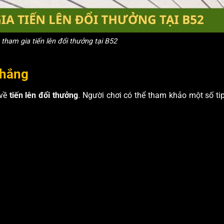
tham gia tiến lên đổi thưởng tại B52
thắng
về
tiến lên đổi thưởng
. Người chơi có thể tham khảo một số ti