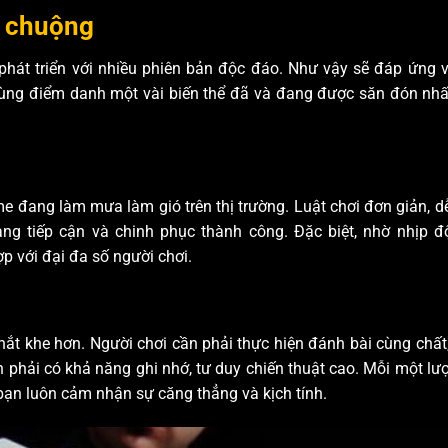
a chuộng
n phát triển với nhiều phiên bản độc đáo. Như vậy sẽ đáp ứng 
cùng điểm danh một vài biến thể đã và đang được săn đón nhấ
 đang làm mưa làm gió trên thị trường. Luật chơi đơn giản, dễ
àng tiếp cận và chinh phục thành công. Đặc biệt, nhờ nhịp đ
p với đại đa số người chơi.
hắt khe hơn. Người chơi cần phải thực hiện đánh bài cùng chất
 phải có khả năng ghi nhớ, tư duy chiến thuật cao. Mỗi một lượ
 bạn luôn cảm nhận sự căng thẳng và kịch tính.