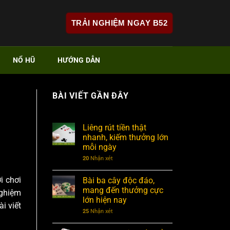
TRẢI NGHIỆM NGAY B52
NỔ HŨ
HƯỚNG DẪN
BÀI VIẾT GẦN ĐÂY
Liêng rút tiền thật
nhanh, kiếm thưởng lớn
mỗi ngày
20
Nhận xét
i chơi
Bài ba cây độc đáo,
mang đến thưởng cực
nghiệm
lớn hiện nay
i viết
25
Nhận xét