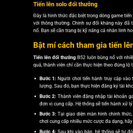
Tiến lên solo đổi thưởng
Đây là hình thức đặc biệt trong dòng game tiến
với thông thường. Chính sự đối kháng này đã
nổ. Bạn sẽ cần trang bị kỹ năng cá nhân linh ho
Bật mí cách tham gia tiến lê
Tiến lên đổi thưởng
B52 luôn bùng nổ với nhiề
quả, thành viên chỉ cần thực hiện theo đúng lộ t
Bước 1:
Người chơi tiến hành truy cập vào 
lượng. Sau đó, bạn thực hiện đăng ký tài kh
Bước 2:
Thành viên đăng nhập tài khoản ga
đơn vị cung cấp. Hệ thống sẽ tiến hành xử l
Bước 3:
Tại giao diện màn hình chính thức
chơi cung cấp nhiều mức cược đa dạng, hãy 
Bước 4:
Sau khi vào bàn, hệ thống sẽ tự đ